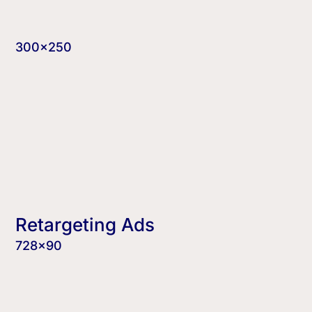
300×250
Retargeting Ads
728×90